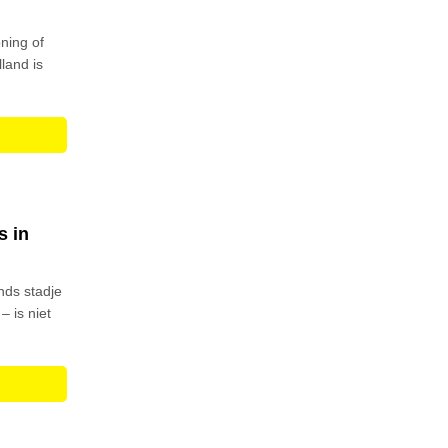
ning of
lland is
s in
nds stadje
– is niet