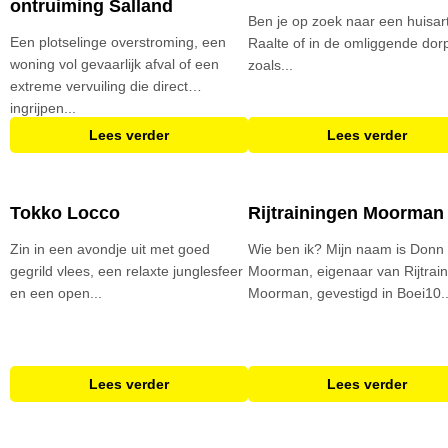
ontruiming Salland
Ben je op zoek naar een huisart
Een plotselinge overstroming, een
Raalte of in de omliggende dor
woning vol gevaarlijk afval of een
zoals...
extreme vervuiling die direct
ingrijpen...
Lees verder
Lees verder
Tokko Locco
Rijtrainingen Moorman
Zin in een avondje uit met goed
Wie ben ik? Mijn naam is Donn
gegrild vlees, een relaxte junglesfeer
Moorman, eigenaar van Rijtrai
en een open...
Moorman, gevestigd in Boei10..
Lees verder
Lees verder