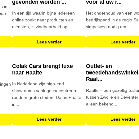
gevonden worden ...
voor al uw r...
s in
In een tijd waarin bijna iedereen
Het onderhoud van een wo
pen
online zoekt naar producten en
bedrijfspand in de regio Sa
diensten, is vindbaarheid op...
simpelweg nodig om...
Lees verder
Lees verder
Colak Cars brengt luxe
Outlet- en
naar Raalte
tweedehandswinkel
Raal...
In Nederland zijn high-end
ningen
Raalte – een gezellig Salla
showrooms vaak geconcentreerd
.
tussen Zwolle en Deventer 
rondom grote steden. Dat in Raalte –
alleen bekend...
in...
Lees verder
Lees verder