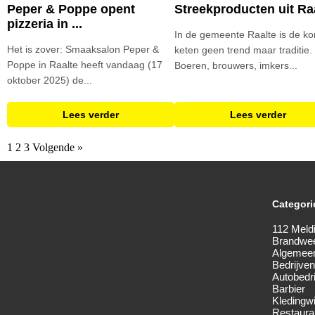
Peper & Poppe opent
Streekproducten uit Ra
pizzeria in ...
In de gemeente Raalte is de ko
Het is zover: Smaaksalon Peper &
keten geen trend maar traditie.
Poppe in Raalte heeft vandaag (17
Boeren, brouwers, imkers...
oktober 2025) de...
Lees verder
Lees verder
1
2
3
Volgende »
Categori
112 Meld
Brandwe
Algemee
Bedrijven
Autobedri
Barbier
Kledingw
Restaura