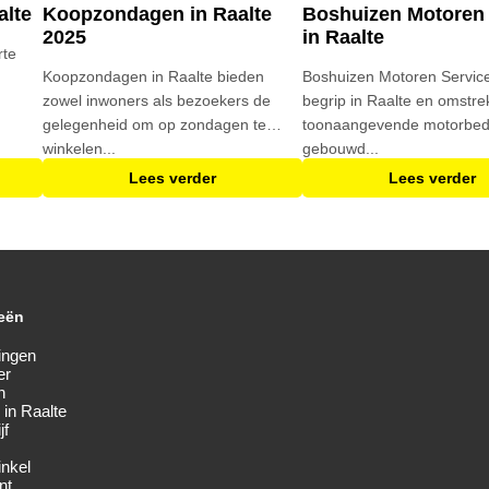
alte
Koopzondagen in Raalte
Boshuizen Motoren 
2025
in Raalte
rte
​Koopzondagen in Raalte bieden
Boshuizen Motoren Service
zowel inwoners als bezoekers de
begrip in Raalte en omstre
gelegenheid om op zondagen te
toonaangevende motorbedri
winkelen...
gebouwd...
Lees verder
Lees verder
eën
ingen
er
n
 in Raalte
jf
inkel
nt