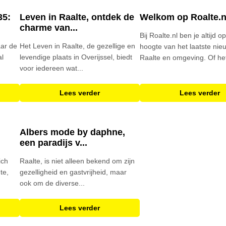
35:
Leven in Raalte, ontdek de
Welkom op Roalte.n
charme van...
Bij Roalte.nl ben je altijd o
aar de
Het Leven in Raalte, de gezellige en
hoogte van het laatste nieu
al
levendige plaats in Overijssel, biedt
Raalte en omgeving. Of het
voor iedereen wat...
Lees verder
Lees verder
Albers mode by daphne,
een paradijs v...
ich
Raalte, is niet alleen bekend om zijn
te,
gezelligheid en gastvrijheid, maar
ook om de diverse...
Lees verder