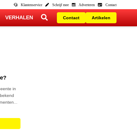
Klantenservice
Schrijf mee
Adverteren
Contact
VERHALEN
Contact
Artikelen
te?
eente in
t bekend
menten...