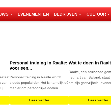
EUWS
EVENEMENTEN
BEDRIJVEN
CULTUUR
n
Personal training in Raalte:
Wat te doen in Raal
voor een...
Raalte, een bruisende gem
estaat
Personal training in Raalte wordt
het hart van Salland, staa
s van
steeds populairder. Het is namelijk dé
om zijn gastvrijheid, evene
Zij
manier om persoonlijke doelen...
Lees verder
Lees verder