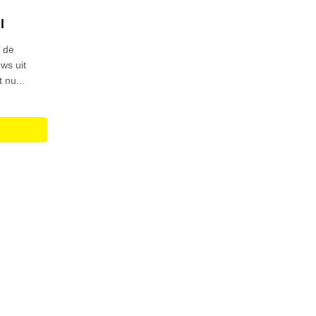
l
p de
ws uit
 nu...