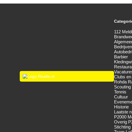
Categori
112 Meld
Brandwe
Algemee
Bedrijven
Autobedri
Barbier
Kledingw
Restaura
Vacature
Clubs en
Rohda Ra
Scouting
Tennis
Cultuur
Eveneme
Historie
Laatste 
P2000 Me
Overig P
Stichting
Team Lef