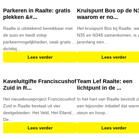
Parkeren in Raalte: gratis
Kruispunt Bos op de N
plekken &#...
waarom er no...
Raalte is uitstekend bereikbaar met
Het kruispunt Bos bij Raalte, w
de auto en biedt volop
N35 en N348 samenkomen, is 
parkeermogelijkheden, vaak gratis en
jarenlang een...
dichtbij...
Lees verder
Lees verder
Kaveluitgifte Franciscushof
Team Lef Raalte: een
Zuid in R...
lichtpunt in de ...
Het nieuwbouwproject Franciscushof
In het hart van Raalte bevindt z
Zuid in Raalte bestaat uit vier
een bijzonder initiatief dat warm
deelgebieden: Het Veld, Het Eiland,
steun en hoop...
De...
Lees verder
Lees verder