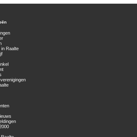
eën
ingen
er
n
 in Raalte
jf
inkel
nt
s
 verenigingen
alte
nten
nieuws
ldingen
2000
 Raalte