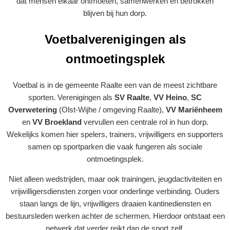
dat mensen elkaar ontmoeten, samenwerken en betrokken
blijven bij hun dorp.
Voetbalverenigingen als
ontmoetingsplek
Voetbal is in de gemeente Raalte een van de meest zichtbare
sporten. Verenigingen als
SV Raalte
,
VV Heino
,
SC
Overwetering
(Olst-Wijhe / omgeving Raalte),
VV Mariënheem
en
VV Broekland
vervullen een centrale rol in hun dorp.
Wekelijks komen hier spelers, trainers, vrijwilligers en supporters
samen op sportparken die vaak fungeren als sociale
ontmoetingsplek.
Niet alleen wedstrijden, maar ook trainingen, jeugdactiviteiten en
vrijwilligersdiensten zorgen voor onderlinge verbinding. Ouders
staan langs de lijn, vrijwilligers draaien kantinediensten en
bestuursleden werken achter de schermen. Hierdoor ontstaat een
netwerk dat verder reikt dan de sport zelf.